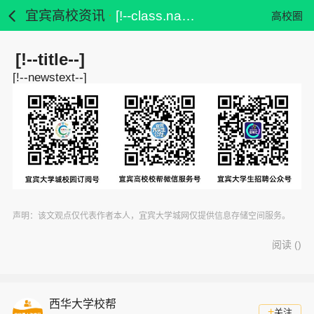
宜宾高校资讯
[!--class.name--]
高校圈
[!--title--]
[!--newstext--]
声明：该文观点仅代表作者本人，宜宾大学城网仅提供信息存储空间服务。
阅读 (
)
西华大学校帮
+
关注